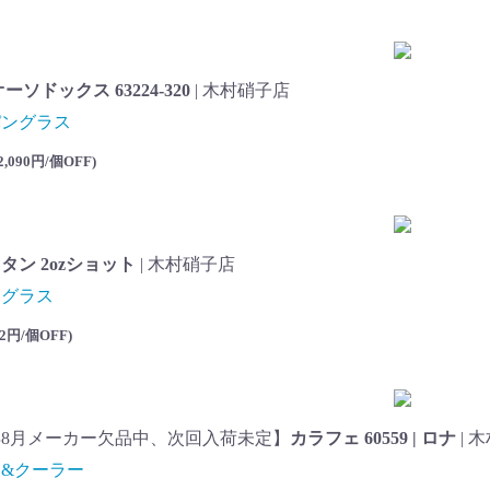
ーソドックス 63224-320
| 木村硝子店
パングラス
2,090円/個OFF
)
タン 2ozショット
| 木村硝子店
トグラス
42円/個OFF
)
3年8月メーカー欠品中、次回入荷未定】
カラフェ 60559 | ロナ
| 
&クーラー