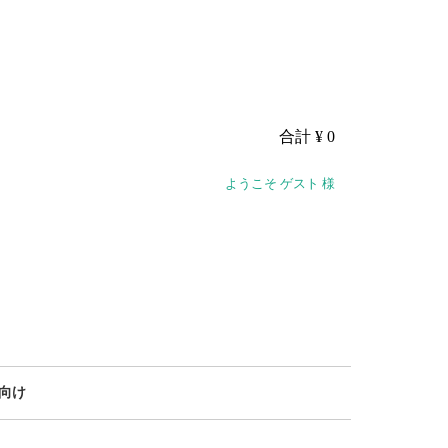
合計
¥ 0
ようこそ ゲスト 様
向け