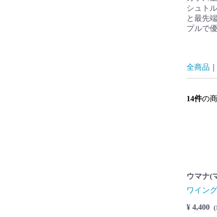
シュト
と最先端
プルで
全商品
14
件
の
ウマナ(マ
ワイン
¥ 4,400
(