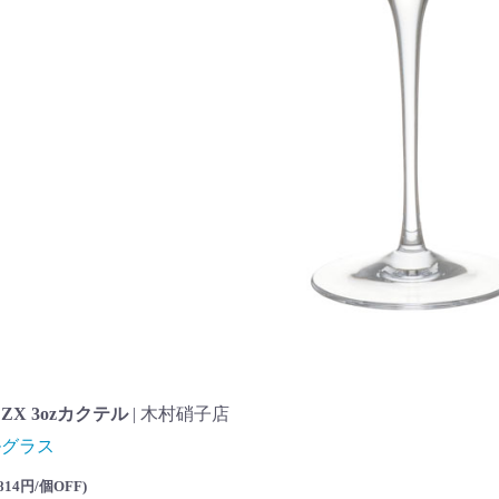
ZX 3ozカクテル
| 木村硝子店
ルグラス
814円/個OFF
)