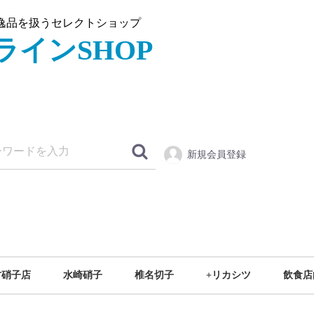
逸品を扱うセレクトショップ
新規会員登録
村硝子店
水崎硝子
椎名切子
+リカシツ
飲食店