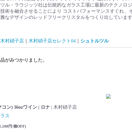
ルツル・ラウジッツ社は伝統的なガラス工場に最新のテクノロ
技術を融合させることにより コストパフォーマンスすぐれ、
優雅なデザインのレッドフリークリスタルをつくり出していま
木村硝子店
木村硝子店セレクト04
シュトルツル
商品がみつかりました。
コン) 36ozワイン | ロナ
| 木村硝子店
グラス
1,100円/個OFF
)