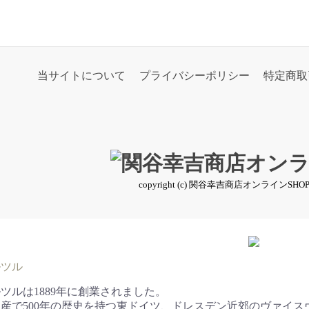
当サイトについて
プライバシーポリシー
特定商取
・グラナダ
ソン
 オーソドックス
クト
ン
、リュートほか
ロ
ッタン
のブランド
ナ
、ファンクほか
メイド
、シャンパンほか
、カクテル
ドリンクほか
、タンブラーほか
ェ、ピッチャー
ト、ボウル
&ペッパー
子店そのほか
ヤード・ローマン
シユミコ
・ウルップ
也
ナー作品
グラス
パングラス
ルグラス
ラー
グラス
ールほか
ドリンクほか
トグラス
ト、ボウル
グラス
ット
タ&クーラー
signed
か
リー
か（カトラリー）
ト・ツヴィーゼル
オリ・ロッコ
ドそのほか
ルツル
レックス
ャン
ッセ
リラ
ーゲラウ
タライト
マン
・ボルミオリ
ノーヴォ
タレックス
HANDMADE by Maschine
505
ベニス
フランス、エリーゼ
タンブラーなど
モンツァ
ジュリア
イエロ
パレンカ
マルタ
デカンタ、カラフェ
ヴォーグ
ブービー
センテンス
テイスティング
ブロッジ
スタジオウィリアム
ソーラ
タワー
センサ
デカンター
イベント
ホット&クール
バンケット
パリ、トッサ
テングラッド
バースペシャル
ベーシックバーほか
クリュ クラシック
フォルティッシモ
ピュア
エア
フィネス、フィエスタ
オーディエンス
ディーヴァ
ヴィーニャ
ルッカ
ヴェルソ
ロックバー、ビバ
ルナ、イプスロン
ボデガ、ノニックス
ボウル、プレート
ハバナ、エルコーレ
ジェラートほか
グラース
ジャバ、コルチナ
ナポリ
ビッラ
カラフェ
サボヤ
コロッセオ、レガロ
マルサラ
プラハ
クーラー
そのほか
エール
ギブリ
ビッラ
ネイビー
モカ
チポラ
ホック
テイスティング
カラフェ
ロマーナ
リス
プロヴァンス
プリズム
ピカルディ
ジゴン、ラメキン
アマルフィ
リド
ブロン
カップ＆ソーサー
ボストン
ビッラ
クーラー
ワームウッドデコ
そのほか
バルーン
プリヴェ
イージー
ペンネ
バル
バスク
バン
カフェ
ガウディ
ボデガジャグ
クラフトビールグラス
パーフェクト
サルーテ
サリー
ウィルスバーガーアニバー
アディナ プレスティージ
ビールクラシックス
ビノグランデ
オーセンティス
ハヤマ
ミケル
コラム
リネア
コニカル
ガスト
クララ
バブル
スフィア
マンボ
ボサノヴァ
ペペ
レイン
ビエール
ビッラ
883
テイスティング
ジャイロ、グリップ
カラフェ
ウィッチ
シャンティ、スキップ
トリノ、ポプラ
プッセ
そのほか
モディ
コニック
インドロ
カップ＆ソーサー
プッセ、サーフ
グラース、パプリカ
ガッティ
ビッラ
テキサス
そのほか
ジブラルタル
シバリー
アワーグラス
ビッラバー
Nプリモ
Nパステル
350
ウィスキー
イングラス
ェ・卓上
し
し
盃・食前酒
ペイント
ンマイル
ー・ビアーetc.
・卓上用品
盛皿
salt & pepper
豆醤油
copyright (c) 関谷幸吉商店オンラインSHOP all r
ダ
オーソドックス
ダ
オーソドックス
ルツル
ツルは1889年に創業されました。
産で500年の歴史を持つ東ドイツ、ドレスデン近郊のヴァイス