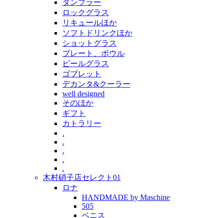
タンブラー
ロックグラス
リキュールほか
ソフトドリンクほか
ショットグラス
プレート、ボウル
ビールグラス
ゴブレット
デカンタ&クーラー
well designed
そのほか
ギフト
カトラリー
.
.
.
.
.
木村硝子店セレクト01
ロナ
HANDMADE by Maschine
505
ベニス