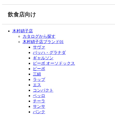
飲食店向け
木村硝子店
カタログから探す
木村硝子店ブランド01
サヴァ
バッハ・グラナダ
ギャルソン
ピーボ オーソドックス
ピーボ
三組
ラップ
エス
コンパクト
ベッロ
チーラ
サンサ
パンク