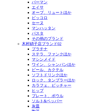
バーマン
エイサ
オーブ、リュートほか
ピッコロ
セーヌ
マンハッタン
パスタ
その他のブランド
木村硝子店ブランド02
プラチナ
ステラ、ファンクほか
マシンメイド
ワイン、シャンパンほか
ビール、カクテル
ソフトドリンクほか
ロック、タンブラーほか
カラフェ、ピッチャー
ヒップ
プレート、ボウル
ソルト&ペッパー
灰皿