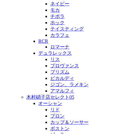
ネイビー
モカ
チポラ
ホック
テイスティング
カラフェ
RCR
ロマーナ
デュラレックス
リス
プロヴァンス
プリズム
ピカルディ
ジゴン、ラメキン
アマルフィ
木村硝子店セレクト05
オーシャン
リド
ブロン
カップ＆ソーサー
ボストン