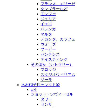
フランス、エリーゼ
タンブラーなど
モンツァ
ジュリア
イエロ
パレンカ
マルタ
デカンタ、カラフェ
ヴォーグ
ブービー
センテンス
テイスティング
そのほか（カトラリー）
ブロッジ
スタジオウィリアム
ソーラ
木村硝子店セレクト02
zizi
ショット・ツヴィーゼル
タワー
センサ