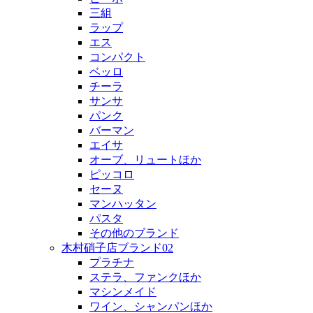
三組
ラップ
エス
コンパクト
ベッロ
チーラ
サンサ
パンク
バーマン
エイサ
オーブ、リュートほか
ピッコロ
セーヌ
マンハッタン
パスタ
その他のブランド
木村硝子店ブランド02
プラチナ
ステラ、ファンクほか
マシンメイド
ワイン、シャンパンほか