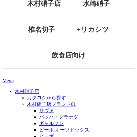
木村硝子店
水崎硝子
椎名切子
+リカシツ
飲食店向け
Menu
木村硝子店
カタログから探す
木村硝子店ブランド01
サヴァ
バッハ・グラナダ
ギャルソン
ピーボ オーソドックス
ピーボ