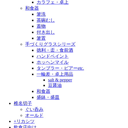
カラフェ・卓上
和食器
箸洗
茶碗むし
蓋物
付き出し
箸置
手づくりグラスシリーズ
徳利・盃・食前酒
ハンドペイント
ホッヘンマイル
タンブラー・ビアーetc.
一輪差・卓上用品
salt & pepper
豆醤油
和食器
盛鉢・盛皿
椎名切子
ぐい呑み
オールド
+リカシツ
飲食店向け