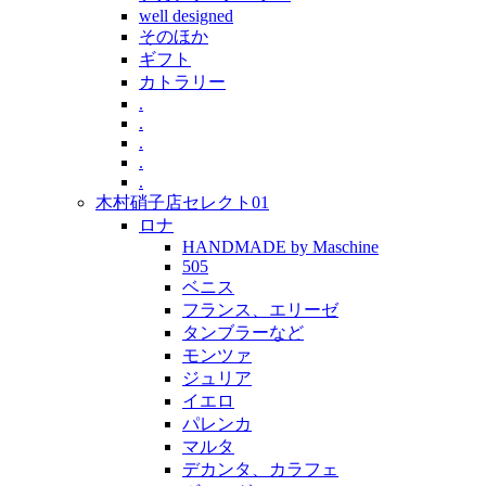
well designed
そのほか
ギフト
カトラリー
.
.
.
.
.
木村硝子店セレクト01
ロナ
HANDMADE by Maschine
505
ベニス
フランス、エリーゼ
タンブラーなど
モンツァ
ジュリア
イエロ
パレンカ
マルタ
デカンタ、カラフェ