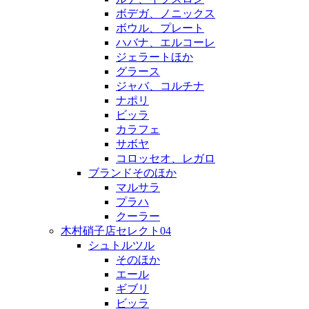
ボデガ、ノニックス
ボウル、プレート
ハバナ、エルコーレ
ジェラートほか
グラース
ジャバ、コルチナ
ナポリ
ビッラ
カラフェ
サボヤ
コロッセオ、レガロ
ブランドそのほか
マルサラ
プラハ
クーラー
木村硝子店セレクト04
シュトルツル
そのほか
エール
ギブリ
ビッラ