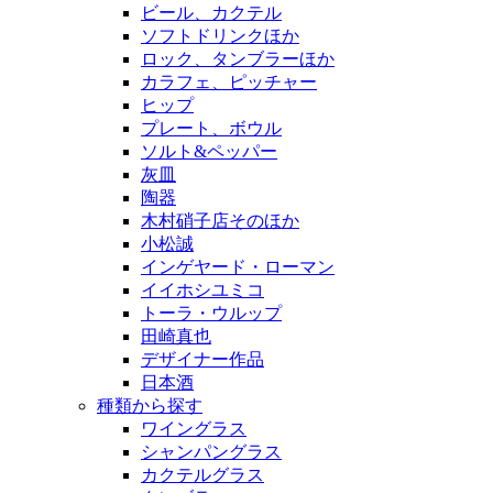
ビール、カクテル
ソフトドリンクほか
ロック、タンブラーほか
カラフェ、ピッチャー
ヒップ
プレート、ボウル
ソルト&ペッパー
灰皿
陶器
木村硝子店そのほか
小松誠
インゲヤード・ローマン
イイホシユミコ
トーラ・ウルップ
田崎真也
デザイナー作品
日本酒
種類から探す
ワイングラス
シャンパングラス
カクテルグラス