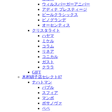
ウィルスバーガーアニバー
アディナ プレスティージ
ビールクラシックス
ビノグランデ
オーセンティス
クリスタライト
ハヤマ
ミケル
コラム
リネア
コニカル
ガスト
クララ
GIFT
木村硝子店セレクト07
ナハトマン
バブル
スフィア
マンボ
ボサノヴァ
ペペ