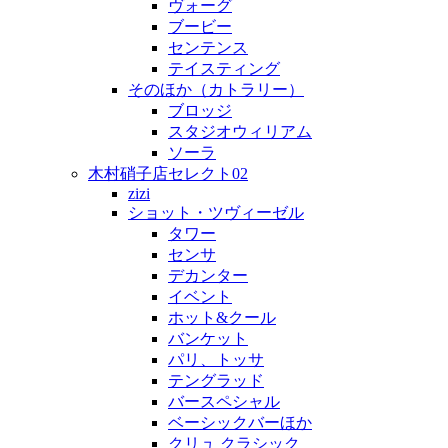
ヴォーグ
ブービー
センテンス
テイスティング
そのほか（カトラリー）
ブロッジ
スタジオウィリアム
ソーラ
木村硝子店セレクト02
zizi
ショット・ツヴィーゼル
タワー
センサ
デカンター
イベント
ホット&クール
バンケット
パリ、トッサ
テングラッド
バースペシャル
ベーシックバーほか
クリュ クラシック