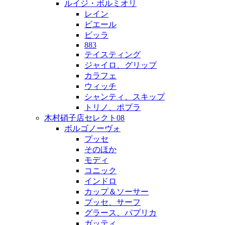
ルイジ・ボルミオリ
レイン
ビエール
ビッラ
883
テイスティング
ジャイロ、グリップ
カラフェ
ウィッチ
シャンティ、スキップ
トリノ、ポプラ
木村硝子店セレクト08
ボルゴノーヴォ
プッセ
そのほか
モディ
コニック
インドロ
カップ＆ソーサー
プッセ、サーフ
グラース、パプリカ
ガッティ