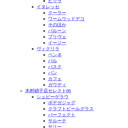
ビッラ
イタレッセ
クーラー
ワームウッドデコ
そのほか
バルーン
プリヴェ
イージー
ヴィクリラ
ペンネ
バル
バスク
バン
カフェ
ガウディ
木村硝子店セレクト06
シュピーゲラウ
ボデガジャグ
クラフトビールグラス
パーフェクト
サルーテ
サリー