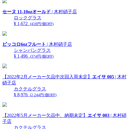
セーヌ 11-10ozオールド
| 木村硝子店
ロックグラス
¥ 1,672
(
418円/個OFF
)
ピッコロ6ozフルート
| 木村硝子店
シャンパングラス
¥ 1,496
(
374円/個OFF
)
【2022年2月メーカー欠品中次回入荷未定】
エイサ 005
| 木村
硝子店
カクテルグラス
¥ 8,976
(
2,244円/個OFF
)
【2022年5月メーカー欠品中、納期未定】
エイサ 003
| 木村硝
子店
カクテルグラス