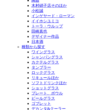
陶器
木村硝子店そのほか
小松誠
インゲヤード・ローマン
イイホシユミコ
トーラ・ウルップ
田崎真也
デザイナー作品
日本酒
種類から探す
ワイングラス
シャンパングラス
カクテルグラス
タンブラー
ロックグラス
リキュールほか
ソフトドリンクほか
ショットグラス
プレート、ボウル
ビールグラス
ゴブレット
デカンタ&クーラー