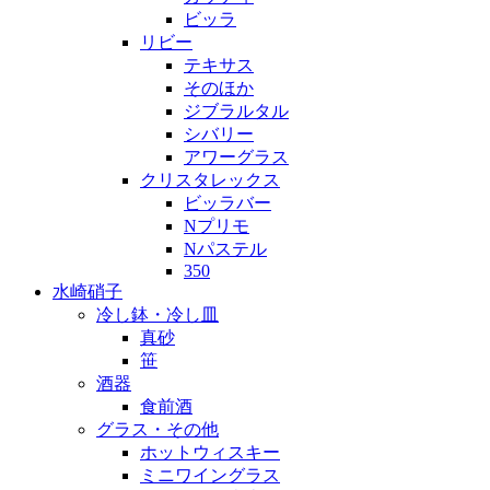
ビッラ
リビー
テキサス
そのほか
ジブラルタル
シバリー
アワーグラス
クリスタレックス
ビッラバー
Nプリモ
Nパステル
350
水崎硝子
冷し鉢・冷し皿
真砂
笹
酒器
食前酒
グラス・その他
ホットウィスキー
ミニワイングラス