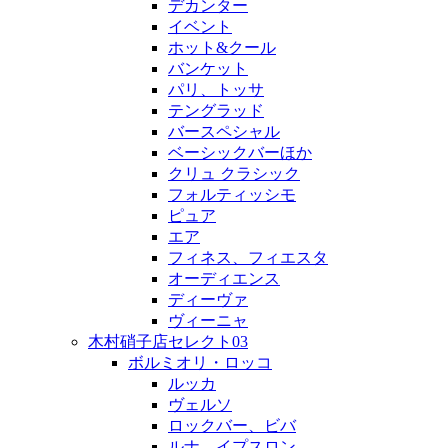
デカンター
イベント
ホット&クール
バンケット
パリ、トッサ
テングラッド
バースペシャル
ベーシックバーほか
クリュ クラシック
フォルティッシモ
ピュア
エア
フィネス、フィエスタ
オーディエンス
ディーヴァ
ヴィーニャ
木村硝子店セレクト03
ボルミオリ・ロッコ
ルッカ
ヴェルソ
ロックバー、ビバ
ルナ、イプスロン