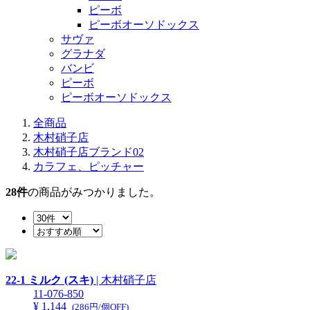
ピーボ
ピーボオーソドックス
サヴァ
グラナダ
バンビ
ピーボ
ピーボオーソドックス
全商品
木村硝子店
木村硝子店ブランド02
カラフェ、ピッチャー
28
件
の商品がみつかりました。
22-1 ミルク (スキ)
| 木村硝子店
11-076-850
¥ 1,144
(
286円/個OFF
)